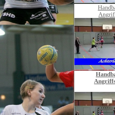
Handba
Angri
Handbal
Angriff