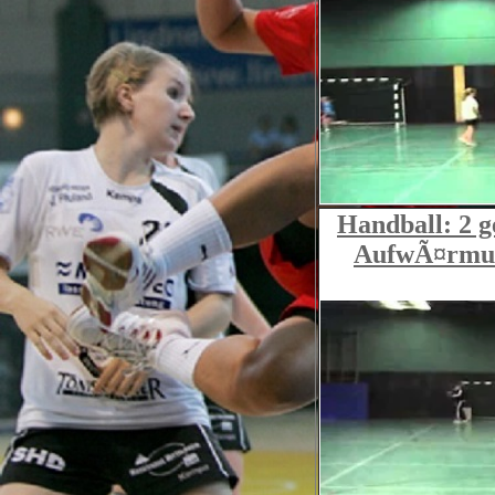
Handball: 2 g
AufwÃ¤rmun