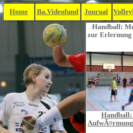
Home
Ba.Videofund
Journa
l
Volley
Handball: Me
zur Erlernung 
Handball
AufwÃ¤rmung 