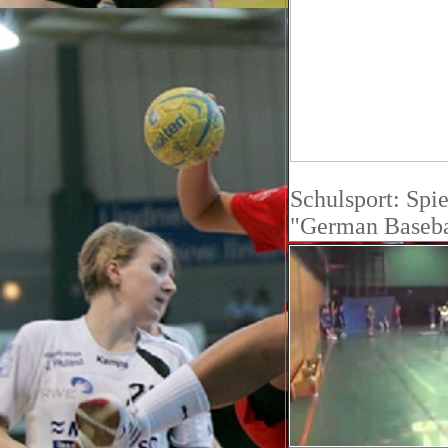
S
chulsport: Spi
"German Basebal